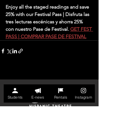
Enjoy all the staged readings and save 
25% with our Festival Pass | Disfruta las 
tres lecturas escénicas y ahorra 25% 
con nuestro Pase de Festival. 
GET FEST 
PASS | COMPRAR PASE DE FESTIVAL
Students
E-news
Rentals
Instagram
GENERAL INQUIRIES
202-234-7174
info@galatheatre.org