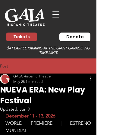
Tickets
Donate
$4 FLAT-FEE PARKING AT THE GIANT GARAGE. NO
TIME LIMIT.
Post
GALA Hispanic Theatre
May 28
1 min read
NUEVA ERA: New Play
Festival
Updated:
Jun 9
December 11 - 13, 2026 
WORLD PREMIERE | ESTRENO 
MUNDIAL