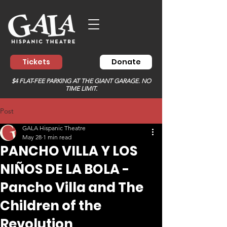
Tickets
Donate
$4 FLAT-FEE PARKING AT THE GIANT GARAGE. NO
TIME LIMIT.
Post
GALA Hispanic Theatre
May 28
1 min read
PANCHO VILLA Y LOS
NIÑOS DE LA BOLA -
Pancho Villa and The
Children of the
Revolution