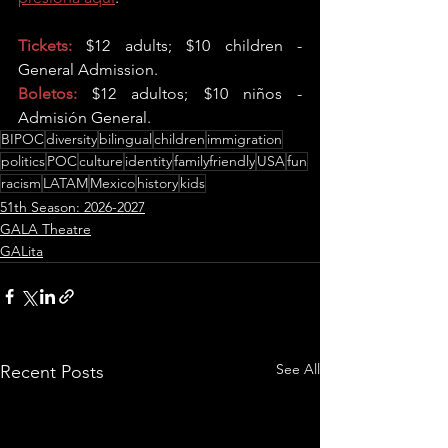
Tickets:
 $12 adults; $10 children - 
General Admission.
Boletos:
 $12 adultos; $10 niños - 
Admisión General.
BIPOC
diversity
bilingual
children
immigration
politics
POC
culture
identity
familyfriendly
USA
fun
racism
LATAM
Mexico
history
kids
51th Season: 2026-2027
GALA Theatre
GALita
See All
Recent Posts