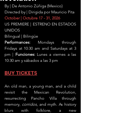
By | De Antonio Zúñiga (Mexico)
Directed by | Dirigida por Mauricio Pita
October | Octubre 17 - 31, 2026
US PREMIERE | ESTRENO EN ESTADOS 
UNIDOS
Bilingual | Bilingüe
Performances:
 Mondays through 
Fridays at 10:30 am and Saturdays at 3 
pm | 
Funciones: 
Lunes a viernes a las 
10:30 am y sábados a las 3 pm
BUY TICKETS
An old man, a young man, and a child 
revisit the Mexican Revolution, 
resurrecting Pancho Villa through 
memory, 
corridos,
 and myth. As history 
blurs with folklore, a new 