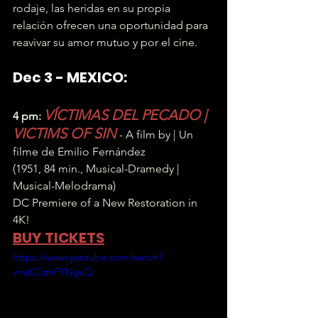
rodaje, las heridas en su propia 
relación ofrecen una oportunidad para 
reavivar su amor mutuo y por el cine.
Dec 3 - MEXICO:
VÍCTIMAS DEL PECADO | 
4 pm: 
VICTIMS OF SIN
 - A film by | Un 
filme de Emilio Fernández
(1951, 84 min., Musical-Dramedy | 
Musical-Melodrama)
DC Premiere of a New Restoration in 
4K!
BUY TICKETS
https://www.youtube.com/watch?
v=sKCzmFYNgcQ