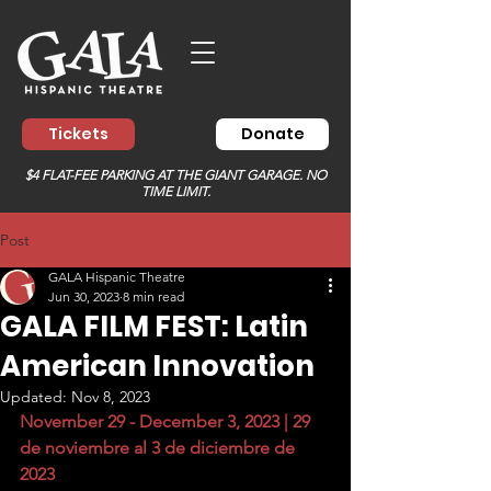
Tickets
Donate
$4 FLAT-FEE PARKING AT THE GIANT GARAGE. NO
TIME LIMIT.
Post
GALA Hispanic Theatre
Jun 30, 2023
8 min read
GALA FILM FEST: Latin
American Innovation
Updated:
Nov 8, 2023
November 29 - December 3, 2023 | 29 
de noviembre al 3 de diciembre de 
2023