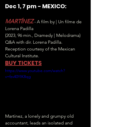
Dec 1, 7 pm - MEXICO:
MARTÍNEZ
 - A film by | Un filme de 
Lorena Padilla
(2023, 96 min., Dramedy | Melodrama)
Q&A with dir. Lorena Padilla. 
Reception courtesy of the Mexican 
Cultural Institute.
BUY TICKETS
https://www.youtube.com/watch?
v=fzv40YIK8qg
Martínez, a lonely and grumpy old 
accountant, leads an isolated and 