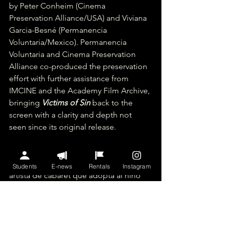
by Peter Conheim (Cinema 
Preservation Alliance/USA) and Viviana 
Garcia-Besné (Permanencia 
Voluntaria/Mexico). Permanencia 
Voluntaria and Cinema Preservation 
Alliance co-produced the preservation 
effort with further assistance from 
IMCINE and the Academy Film Archive, 
bringing 
Victims of Sin
 back to the 
screen with a clarity and depth not 
seen since its original release.
La diva del baile y la actuación nacida 
en Cuba, Ninón Sevilla, interpreta a una 
Students
E-news
Rentals
Instagram
artista de cabaret que adopta al niño 
abandonado de su proxeneta asesino. 
El bondadoso dueño del club la salva 
de la pobreza y la prostitución, en 
medio de apasionadas canciones y 