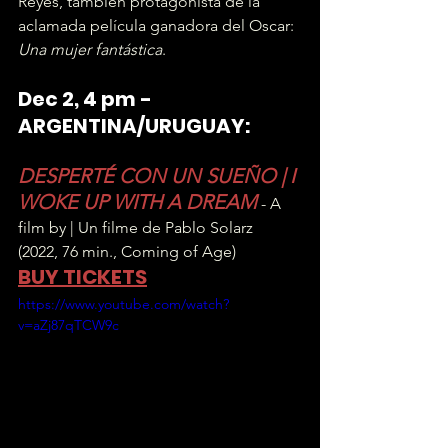
Reyes, también protagonista de la 
aclamada película ganadora del Oscar: 
Una mujer fantástica
.
Dec 2, 4 pm - 
ARGENTINA/URUGUAY:
DESPERTÉ CON UN SUEÑO | I 
WOKE UP WITH A DREAM
 - A 
film by | Un filme de Pablo Solarz
(2022, 76 min., Coming of Age)
BUY TICKETS
https://www.youtube.com/watch?
v=aZj87qTCW9c