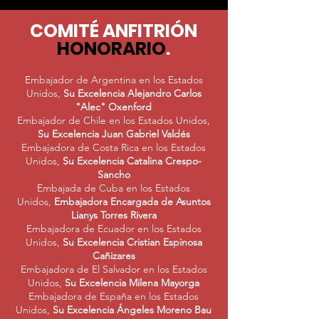
COMITÉ ANFITRIÓN
HONORARIO
.
Embajador de Argentina en los Estados
Unidos,
Su Excelencia Alejandro Carlos
"Alec" Oxenford
Embajador de Chile en los Estados Unidos,
Su Excelencia Juan Gabriel Valdés
Embajadora de Costa Rica en los Estados
Unidos
,
Su Excelencia Catalina Crespo-
Sancho
Embajada de Cuba en los Estados
Unidos,
Embajadora Encargada de Asuntos
Lianys Torres Rivera
Embajadora de Ecuador en los Estados
Unidos,
Su Excelencia
Cristian Espinosa
Cañizares
Embajadora de El Salvador en los Estados
Unidos,
Su Excelencia Milena Mayorga
Embajadora de España en los Estados
Unidos,
Su Excelencia Ángeles Moreno Bau