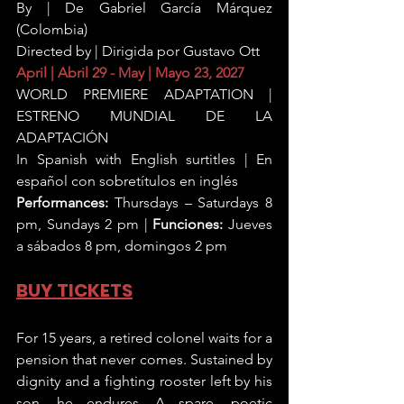
By | De Gabriel García Márquez 
(Colombia)
Directed by | Dirigida por Gustavo Ott
April | Abril 29 - May | Mayo 23, 2027
WORLD PREMIERE ADAPTATION | 
ESTRENO MUNDIAL DE LA 
ADAPTACIÓN
In Spanish with English surtitles | En 
español con sobretítulos en inglés
Performances:
 Thursdays – Saturdays 8 
pm, Sundays 2 pm | 
Funciones:
 Jueves 
a sábados 8 pm, domingos 2 pm
BUY TICKETS
For 15 years, a retired colonel waits for a 
pension that never comes. Sustained by 
dignity and a fighting rooster left by his 
son, he endures. A spare, poetic 