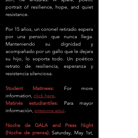
portrait of resilience, hope, and quiet 
resistance. 
Por 15 años, un coronel retirado espera 
por una pensión que nunca llega. 
Manteniendo su dignidad y 
acompañado por un gallo que le dejara 
su hijo, lo soporta todo. Un poético 
retrato de resiliencia, esperanza y 
resistencia silenciosa.
Student Matinees:
 For more 
information, 
click here
.
Matinés estudiantiles:
Para mayor 
información, 
presiona aquí
.
Noche de GALA and Press Night 
(Noche de prensa):
Saturday, May 1st, 