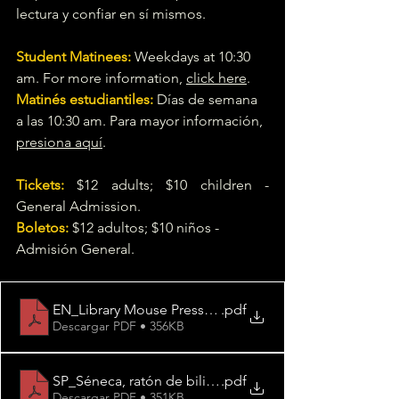
lectura y confiar en sí mismos.
Student Matinees:
Weekdays at 10:30 
am. For more information, 
click here
.
Matinés estudiantiles:
Días de semana 
a las 10:30 am. Para mayor información, 
presiona aquí
.
Tickets:
$12 adults; $10 children - 
General Admission.
Boletos:
$12 adultos; $10 niños - 
Admisión General.
EN_Library Mouse Press Memo
.pdf
Descargar PDF • 356KB
SP_Séneca, ratón de bilioteca Nota de prensa
.pdf
Descargar PDF • 351KB