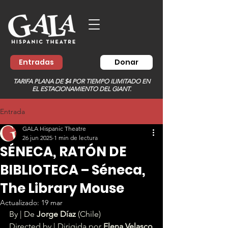
Entradas
Donar
TARIFA PLANA DE $4 POR TIEMPO ILIMITADO EN
EL ESTACIONAMIENTO DEL GIANT.
Entrada
GALA Hispanic Theatre
26 jun 2025
1 min de lectura
SÉNECA, RATÓN DE
BIBLIOTECA – Séneca,
The Library Mouse
Actualizado:
19 mar
By | De 
Jorge Díaz
 (Chile)
Directed by | Dirigida por 
Elena Velasco